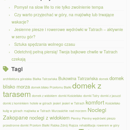
Pomysł na slow life to nie tylko zwolnienie tempa
Czy warto przyjechać w góry, na majówkę lub trwające
wakacje?
Jesienne piesze i rowerowe wędrówki w Tatrach – aktywnie
w sercu gór?
Sztuka spędzania wolnego czasu
Odetchnij pełną piersią! Twoja bajkowe chwile w Tatrach
czekają
Tagi
domek
Bukowina Tatrzańska
architektura góralska
Białka Tatrzańska
domek
domek z
blisko morza
domek blisko Przełomu Białki
tarasem
domek z widokiem
domki Kościelisko
domki Tatry
domki z jacuzzi
komfort
domki z kominkiem
hotele w górach
jesień
jesień w Tatrach
Kościelisko
Noclegi
kulig w górach
majówka w Tatrach
Murzasichle
nad morzem
Zakopane
noclegi z widokiem
Pieniny
Pieniny wędrówki
pieszo
przestronne domki
Przełom Białki
Rabka Zdrój
Rajcza
rehabilitacja
rowerem w góry