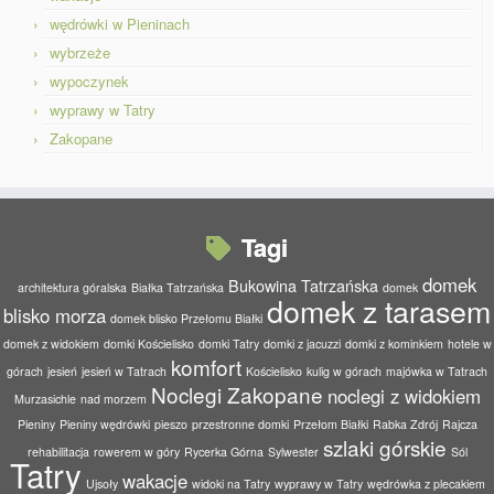
wędrówki w Pieninach
wybrzeże
wypoczynek
wyprawy w Tatry
Zakopane
Tagi
domek
Bukowina Tatrzańska
architektura góralska
Białka Tatrzańska
domek
domek z tarasem
blisko morza
domek blisko Przełomu Białki
domek z widokiem
domki Kościelisko
domki Tatry
domki z jacuzzi
domki z kominkiem
hotele w
komfort
górach
jesień
jesień w Tatrach
Kościelisko
kulig w górach
majówka w Tatrach
Noclegi Zakopane
noclegi z widokiem
Murzasichle
nad morzem
Pieniny
Pieniny wędrówki
pieszo
przestronne domki
Przełom Białki
Rabka Zdrój
Rajcza
szlaki górskie
rehabilitacja
rowerem w góry
Rycerka Górna
Sylwester
Sól
Tatry
wakacje
Ujsoły
widoki na Tatry
wyprawy w Tatry
wędrówka z plecakiem