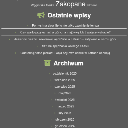
Zakopane
Węgierska Górka
zdrowie
Ostatnie wpisy
Pomysł na slow life to nie tylko zwolnienie tempa
Czy warto przyjechać w góry, na majówkę lub trwające wakacje?
Jesienne piesze i rowerowe wędrówki w Tatrach – aktywnie w sercu gór?
Sztuka spędzania wolnego czasu
Odetchnij pełną piersią! Twoja bajkowe chwile w Tatrach czekają
Archiwum
październik 2025
wrzesień 2025
czerwiec 2025
maj 2025
kwiecień 2025
marzec 2025
luty 2025
styczeń 2025
grudzień 2024