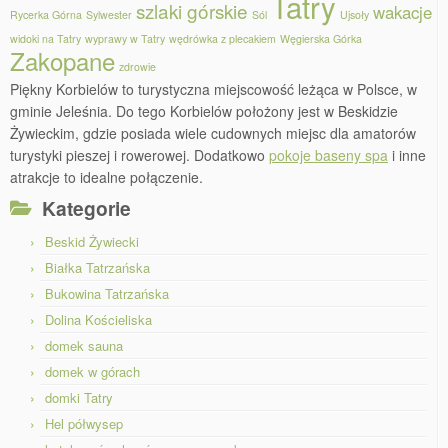
Tatry
szlaki górskie
wakacje
Rycerka Górna
Sylwester
Sól
Ujsoły
widoki na Tatry
wyprawy w Tatry
wędrówka z plecakiem
Węgierska Górka
Zakopane
zdrowie
Piękny Korbielów to turystyczna miejscowość leżąca w Polsce, w
gminie Jeleśnia. Do tego Korbielów położony jest w Beskidzie
Żywieckim, gdzie posiada wiele cudownych miejsc dla amatorów
turystyki pieszej i rowerowej. Dodatkowo
pokoje baseny spa
i inne
atrakcje to idealne połączenie.
Kategorie
Beskid Żywiecki
Białka Tatrzańska
Bukowina Tatrzańska
Dolina Kościeliska
domek sauna
domek w górach
domki Tatry
Hel półwysep