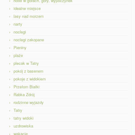
hotel w górach, góry, wypoczynek
idealne miejsce
lasy nad morzem
narty
noclegi
noclegi zakopane
Pieniny
plaże
plecak w Tatry
pokój z basenem
pokoje z widokiem
Przełom Białki
Rabka Zdrój
rodzinne wyjazdy
Tatry
tatry widoki
uzdrowiska
wakacje