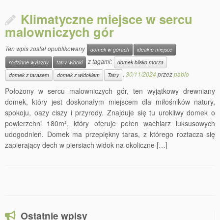
Klimatyczne miejsce w sercu
malowniczych gór
Ten wpis został opublikowany
domek w górach
idealne miejsce
z tagami:
rodzinne wyjazdy
tatry widoki
domek blisko morza
.
30/11/2024
przez
pablo
domek z tarasem
domek z widokiem
Tatry
Położony w sercu malowniczych gór, ten wyjątkowy drewniany
domek, który jest doskonałym miejscem dla miłośników natury,
spokoju, oazy ciszy i przyrody. Znajduje się tu urokliwy domek o
powierzchni 180m², który oferuje pełen wachlarz luksusowych
udogodnień. Domek ma przepiękny taras, z którego roztacza się
zapierający dech w piersiach widok na okoliczne […]
Ostatnie wpisy