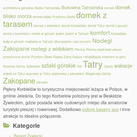
domek
Bukowina Tatrzańska
architektura góralska
Białka Tatrzańska
domek
domek z
blisko morza
domek blisko Przełomu Białki
tarasem
domek z widokiem
domki Kościelisko
domki Tatry
domki z jacuzzi
komfort
domki z kominkiem
hotele w górach
jesień
jesień w Tatrach
Kościelisko
Noclegi
kulig w górach
majówka w Tatrach
Murzasichle
nad morzem
Zakopane
noclegi z widokiem
Pieniny
Pieniny wędrówki
pieszo
przestronne domki
Przełom Białki
Rabka Zdrój
Rajcza
rehabilitacja
rowerem w góry
Tatry
szlaki górskie
wakacje
Rycerka Górna
Sylwester
Sól
Ujsoły
widoki na Tatry
wyprawy w Tatry
wędrówka z plecakiem
Węgierska Górka
Zakopane
zdrowie
Piękny Korbielów to turystyczna miejscowość leżąca w Polsce, w
gminie Jeleśnia. Do tego Korbielów położony jest w Beskidzie
Żywieckim, gdzie posiada wiele cudownych miejsc dla amatorów
turystyki pieszej i rowerowej. Dodatkowo
pokoje baseny spa
i inne
atrakcje to idealne połączenie.
Kategorie
Beskid Żywiecki