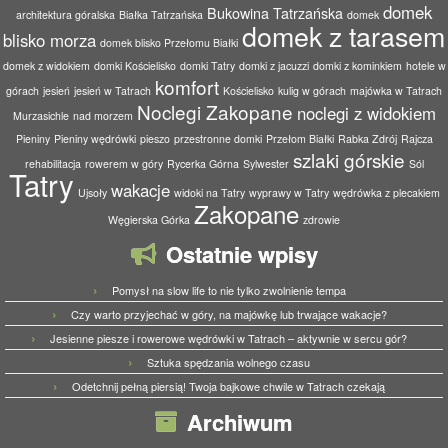
domek
Bukowina Tatrzańska
architektura góralska
Białka Tatrzańska
domek
domek z tarasem
blisko morza
domek blisko Przełomu Białki
domek z widokiem
domki Kościelisko
domki Tatry
domki z jacuzzi
domki z kominkiem
hotele w
komfort
górach
jesień
jesień w Tatrach
Kościelisko
kulig w górach
majówka w Tatrach
Noclegi Zakopane
noclegi z widokiem
Murzasichle
nad morzem
Pieniny
Pieniny wędrówki
pieszo
przestronne domki
Przełom Białki
Rabka Zdrój
Rajcza
szlaki górskie
rehabilitacja
rowerem w góry
Rycerka Górna
Sylwester
Sól
Tatry
wakacje
Ujsoły
widoki na Tatry
wyprawy w Tatry
wędrówka z plecakiem
Zakopane
Węgierska Górka
zdrowie
Ostatnie wpisy
Pomysł na slow life to nie tylko zwolnienie tempa
Czy warto przyjechać w góry, na majówkę lub trwające wakacje?
Jesienne piesze i rowerowe wędrówki w Tatrach – aktywnie w sercu gór?
Sztuka spędzania wolnego czasu
Odetchnij pełną piersią! Twoja bajkowe chwile w Tatrach czekają
Archiwum