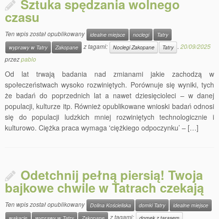
Sztuka spędzania wolnego
czasu
Ten wpis został opublikowany
idealne miejsce
noclegi
Tatry
z tagami:
.
20/09/2025
wyprawy w Tatry
Zakopane
Noclegi Zakopane
Tatry
przez
pablo
Od lat trwają badania nad zmianami jakie zachodzą w
społeczeństwach wysoko rozwiniętych. Porównuje się wyniki, tych
że badań do poprzednich lat a nawet dziesięcioleci – w danej
populacji, kulturze itp. Również opublikowane wnioski badań odnosi
się do populacji ludzkich mniej rozwiniętych technologicznie i
kulturowo. Ciężka praca wymaga 'ciężkiego odpoczynku’ – […]
Odetchnij pełną piersią! Twoja
bajkowe chwile w Tatrach czekają
Ten wpis został opublikowany
Dolina Kościeliska
domki Tatry
idealne miejsce
z tagami:
wakacje
wyprawy w Tatry
Zakopane
domek z tarasem