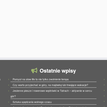
Ostatnie wpisy
Pomysł na slow life to nie tylko zwolnienie tempa
k
Czy warto przyjechać w góry, na majówkę lub trwające wakacje?
Jesienne piesze i rowerowe wędrówki w Tatrach – aktywnie w sercu
gór?
Sztuka spędzania wolnego czasu