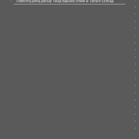
Odetchnij pełną piersią! Twoja bajkowe chwile w Tatrach czekają