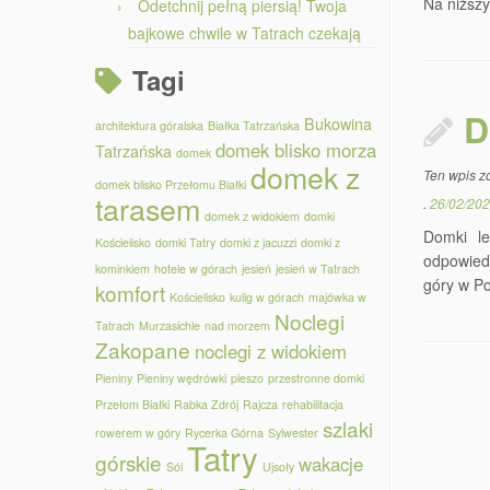
Na niższy
Odetchnij pełną piersią! Twoja
bajkowe chwile w Tatrach czekają
Tagi
D
Bukowina
architektura góralska
Białka Tatrzańska
domek blisko morza
Tatrzańska
domek
domek z
Ten wpis z
domek blisko Przełomu Białki
tarasem
.
26/02/20
domek z widokiem
domki
Domki le
Kościelisko
domki Tatry
domki z jacuzzi
domki z
odpowiedn
kominkiem
hotele w górach
jesień
jesień w Tatrach
góry w Po
komfort
Kościelisko
kulig w górach
majówka w
Noclegi
Tatrach
Murzasichle
nad morzem
Zakopane
noclegi z widokiem
Pieniny
Pieniny wędrówki
pieszo
przestronne domki
Przełom Białki
Rabka Zdrój
Rajcza
rehabilitacja
szlaki
rowerem w góry
Rycerka Górna
Sylwester
Tatry
górskie
wakacje
Sól
Ujsoły