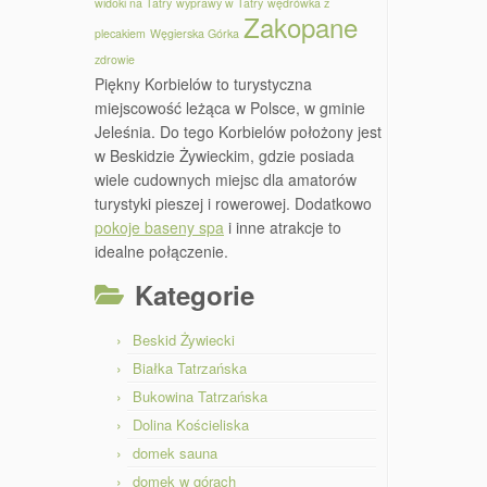
widoki na Tatry
wyprawy w Tatry
wędrówka z
Zakopane
plecakiem
Węgierska Górka
zdrowie
Piękny Korbielów to turystyczna
miejscowość leżąca w Polsce, w gminie
Jeleśnia. Do tego Korbielów położony jest
w Beskidzie Żywieckim, gdzie posiada
wiele cudownych miejsc dla amatorów
turystyki pieszej i rowerowej. Dodatkowo
pokoje baseny spa
i inne atrakcje to
idealne połączenie.
Kategorie
Beskid Żywiecki
Białka Tatrzańska
Bukowina Tatrzańska
Dolina Kościeliska
domek sauna
domek w górach