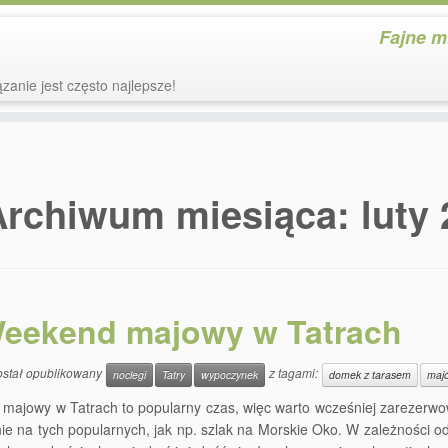
Fajne m
zanie jest często najlepsze!
Archiwum miesiąca:
luty
eekend majowy w Tatrach
ostał opublikowany
z tagami:
noclegi
Tatry
wypoczynek
domek z tarasem
maj
ajowy w Tatrach to popularny czas, więc warto wcześniej zarezerwow
ie na tych popularnych, jak np. szlak na Morskie Oko. W zależności