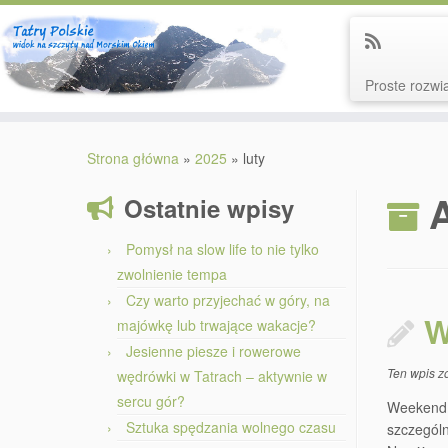
Proste rozwią
Przejdź
do
Strona główna
»
2025
»
luty
treści
Ostatnie wpisy
Pomysł na slow life to nie tylko
zwolnienie tempa
Czy warto przyjechać w góry, na
W
majówkę lub trwające wakacje?
Jesienne piesze i rowerowe
Ten wpis z
wędrówki w Tatrach – aktywnie w
sercu gór?
Weekend m
Sztuka spędzania wolnego czasu
szczególn