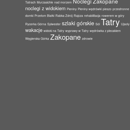
Noclegi Zakopane
Tatrach
Murzasichle
nad morzem
noclegi z widokiem
Pieniny
Pieniny wędrówki
pieszo
przestronne
domki
Przełom Białki
Rabka Zdrój
Rajcza
rehabilitacja
rowerem w góry
Tatry
szlaki górskie
Rycerka Górna
Sylwester
Sól
Ujsoły
wakacje
widoki na Tatry
wyprawy w Tatry
wędrówka z plecakiem
Zakopane
Węgierska Górka
zdrowie