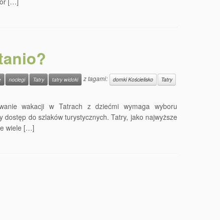
ór […]
tanio?
z tagami:
e
noclegi
Tatry
tatry widoki
domki Kościelisko
Tatry
nowanie wakacji w Tatrach z dziećmi wymaga wyboru
 dostęp do szlaków turystycznych. Tatry, jako najwyższe
że wiele […]