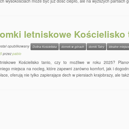
ch wysokościach może być już dość ciepło, ale na wyższych partiach g
omki letniskowe Kościelisko 
ostał opublikowany
Dolina Kościeliska
domek w górach
domki Tatry
idealne miejsc
25
przez
pablo
tniskowe Kościelisko tanio, czy to możliwe w roku 2025? Pla
iego miejsca na nocleg, które zapewni zarówno komfort, jak i dogodny
lsce, oferują nie tylko zapierające dech w piersiach krajobrazy, ale tak