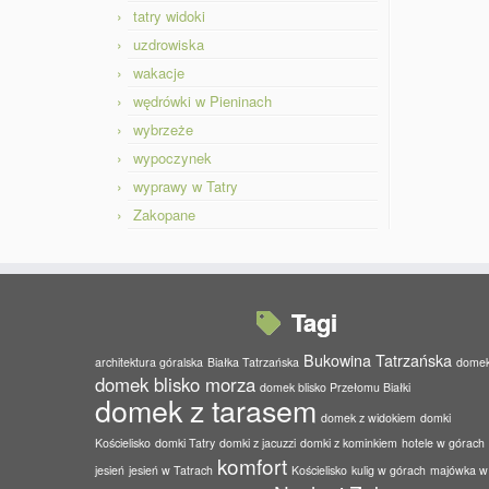
tatry widoki
uzdrowiska
wakacje
wędrówki w Pieninach
wybrzeże
wypoczynek
wyprawy w Tatry
Zakopane
Tagi
Bukowina Tatrzańska
architektura góralska
Białka Tatrzańska
dome
domek blisko morza
domek blisko Przełomu Białki
domek z tarasem
domek z widokiem
domki
Kościelisko
domki Tatry
domki z jacuzzi
domki z kominkiem
hotele w górach
komfort
jesień
jesień w Tatrach
Kościelisko
kulig w górach
majówka w