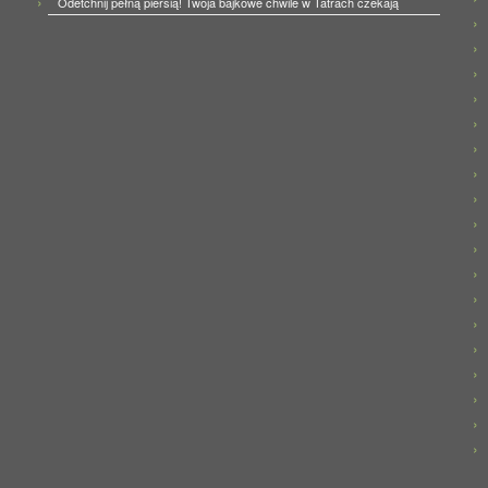
Odetchnij pełną piersią! Twoja bajkowe chwile w Tatrach czekają