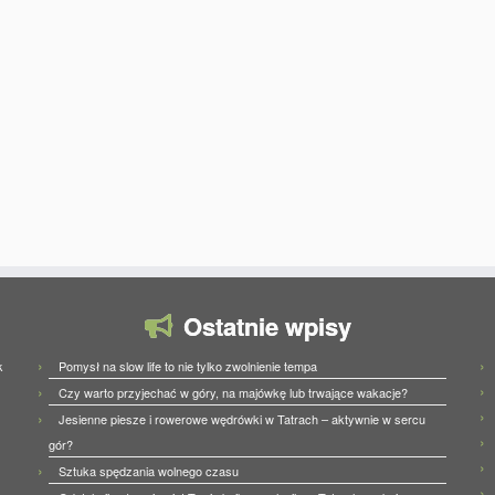
Ostatnie wpisy
Pomysł na slow life to nie tylko zwolnienie tempa
k
Czy warto przyjechać w góry, na majówkę lub trwające wakacje?
Jesienne piesze i rowerowe wędrówki w Tatrach – aktywnie w sercu
gór?
Sztuka spędzania wolnego czasu