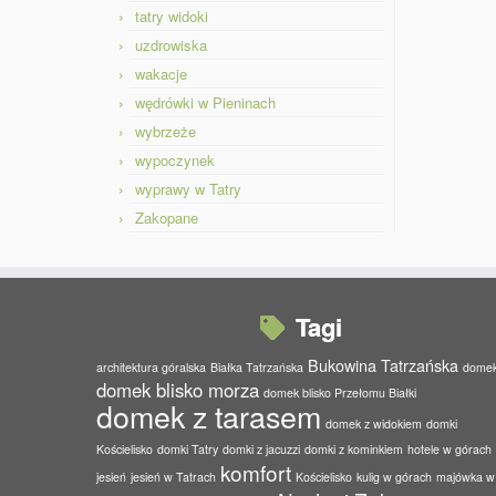
tatry widoki
uzdrowiska
wakacje
wędrówki w Pieninach
wybrzeże
wypoczynek
wyprawy w Tatry
Zakopane
Tagi
Bukowina Tatrzańska
architektura góralska
Białka Tatrzańska
dome
domek blisko morza
domek blisko Przełomu Białki
domek z tarasem
domek z widokiem
domki
Kościelisko
domki Tatry
domki z jacuzzi
domki z kominkiem
hotele w górach
komfort
jesień
jesień w Tatrach
Kościelisko
kulig w górach
majówka w