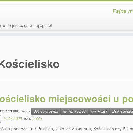
Fajne m
zanie jest często najlepsze!
Kościelisko
ościelisko miejscowości u po
ostał opublikowany
Dolina Kościeliska
domek w górach
domki Tatry
idealne miejsc
.
01/04/2025
przez
pablo
ści u podnóża Tatr Polskich, takie jak Zakopane, Kościelisko czy Buk