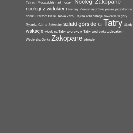
Noclegi Zakopane
Tatrach
Murzasichle
nad morzem
noclegi z widokiem
Pieniny
Pieniny wędrówki
pieszo
przestronne
domki
Przełom Białki
Rabka Zdrój
Rajcza
rehabilitacja
rowerem w góry
Tatry
szlaki górskie
Rycerka Górna
Sylwester
Sól
Ujsoły
wakacje
widoki na Tatry
wyprawy w Tatry
wędrówka z plecakiem
Zakopane
Węgierska Górka
zdrowie