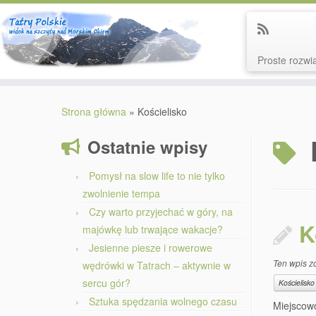
Proste rozwią
Przejdź
do
Strona główna
»
Kościelisko
treści
Ostatnie wpisy
Pomysł na slow life to nie tylko
zwolnienie tempa
Czy warto przyjechać w góry, na
K
majówkę lub trwające wakacje?
Jesienne piesze i rowerowe
Ten wpis z
wędrówki w Tatrach – aktywnie w
sercu gór?
Kościelisko
Sztuka spędzania wolnego czasu
Miejscowo