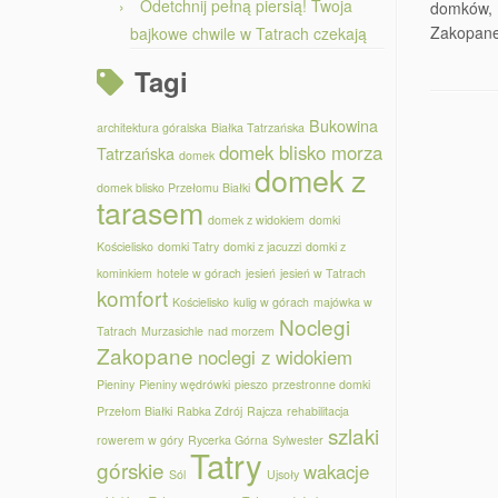
Odetchnij pełną piersią! Twoja
domków, 
Zakopaneg
bajkowe chwile w Tatrach czekają
Tagi
Bukowina
architektura góralska
Białka Tatrzańska
domek blisko morza
Tatrzańska
domek
domek z
domek blisko Przełomu Białki
tarasem
domek z widokiem
domki
Kościelisko
domki Tatry
domki z jacuzzi
domki z
kominkiem
hotele w górach
jesień
jesień w Tatrach
komfort
Kościelisko
kulig w górach
majówka w
Noclegi
Tatrach
Murzasichle
nad morzem
Zakopane
noclegi z widokiem
Pieniny
Pieniny wędrówki
pieszo
przestronne domki
Przełom Białki
Rabka Zdrój
Rajcza
rehabilitacja
szlaki
rowerem w góry
Rycerka Górna
Sylwester
Tatry
górskie
wakacje
Sól
Ujsoły