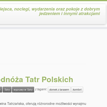
iejsca, noclegi, wydarzenia oraz pokoje z dobrym
jedzeniem i innymi atrakcjami
dnóża Tatr Polskich
z tagami:
e
Tatry
wyprawy w Tatry
domek z tarasem
komfort
owina Tatrzańska, oferują różnorodne możliwości wynajmu