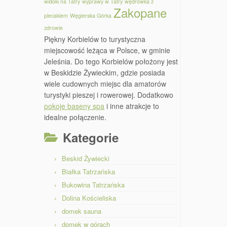
widoki na Tatry
wyprawy w Tatry
wędrówka z
Zakopane
plecakiem
Węgierska Górka
zdrowie
Piękny Korbielów to turystyczna
miejscowość leżąca w Polsce, w gminie
Jeleśnia. Do tego Korbielów położony jest
w Beskidzie Żywieckim, gdzie posiada
wiele cudownych miejsc dla amatorów
turystyki pieszej i rowerowej. Dodatkowo
pokoje baseny spa
i inne atrakcje to
idealne połączenie.
Kategorie
Beskid Żywiecki
Białka Tatrzańska
Bukowina Tatrzańska
Dolina Kościeliska
domek sauna
domek w górach