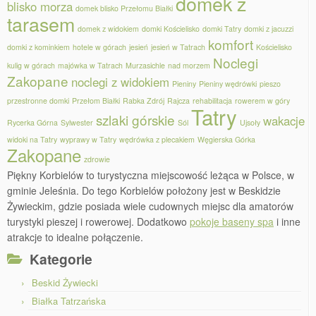
domek z
blisko morza
domek blisko Przełomu Białki
tarasem
domek z widokiem
domki Kościelisko
domki Tatry
domki z jacuzzi
komfort
domki z kominkiem
hotele w górach
jesień
jesień w Tatrach
Kościelisko
Noclegi
kulig w górach
majówka w Tatrach
Murzasichle
nad morzem
Zakopane
noclegi z widokiem
Pieniny
Pieniny wędrówki
pieszo
przestronne domki
Przełom Białki
Rabka Zdrój
Rajcza
rehabilitacja
rowerem w góry
Tatry
szlaki górskie
wakacje
Rycerka Górna
Sylwester
Sól
Ujsoły
widoki na Tatry
wyprawy w Tatry
wędrówka z plecakiem
Węgierska Górka
Zakopane
zdrowie
Piękny Korbielów to turystyczna miejscowość leżąca w Polsce, w
gminie Jeleśnia. Do tego Korbielów położony jest w Beskidzie
Żywieckim, gdzie posiada wiele cudownych miejsc dla amatorów
turystyki pieszej i rowerowej. Dodatkowo
pokoje baseny spa
i inne
atrakcje to idealne połączenie.
Kategorie
Beskid Żywiecki
Białka Tatrzańska