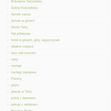
Bukowina Tatrzańska
Dolina Kościeliska
domek sauna
domek w górach
domki Tatry
Hel półwysep
hotel w górach, góry, wypoczynek
idealne miejsce
lasy nad morzem
narty
noclegi
noclegi zakopane
Pieniny
plaże
plecak w Tatry
pokój z basenem
pokoje z widokiem
Przełom Białki