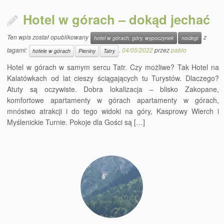
Hotel w górach – dokąd jechać
Ten wpis został opublikowany
z
hotel w górach, góry, wypoczynek
noclegi
tagami:
.
04/05/2022
przez
pablo
hotele w górach
Pieniny
Tatry
Hotel w górach w samym sercu Tatr. Czy możliwe? Tak Hotel na
Kalatówkach od lat cieszy ściągających tu Turystów. Dlaczego?
Atuty są oczywiste. Dobra lokalizacja – blisko Zakopane,
komfortowe apartamenty w górach apartamenty w górach,
mnóstwo atrakcji i do tego widoki na góry, Kasprowy Wierch i
Myślenickie Turnie. Pokoje dla Gości są […]