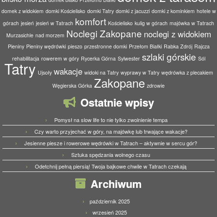
domek z widokiem
domki Kościelisko
domki Tatry
domki z jacuzzi
domki z kominkiem
hotele w
komfort
górach
jesień
jesień w Tatrach
Kościelisko
kulig w górach
majówka w Tatrach
Noclegi Zakopane
noclegi z widokiem
Murzasichle
nad morzem
Pieniny
Pieniny wędrówki
pieszo
przestronne domki
Przełom Białki
Rabka Zdrój
Rajcza
szlaki górskie
rehabilitacja
rowerem w góry
Rycerka Górna
Sylwester
Sól
Tatry
wakacje
Ujsoły
widoki na Tatry
wyprawy w Tatry
wędrówka z plecakiem
Zakopane
Węgierska Górka
zdrowie
Ostatnie wpisy
Pomysł na slow life to nie tylko zwolnienie tempa
Czy warto przyjechać w góry, na majówkę lub trwające wakacje?
Jesienne piesze i rowerowe wędrówki w Tatrach – aktywnie w sercu gór?
Sztuka spędzania wolnego czasu
Odetchnij pełną piersią! Twoja bajkowe chwile w Tatrach czekają
Archiwum
październik 2025
wrzesień 2025