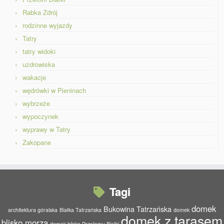
Rabka Zdrój
rodzinne wyjazdy
Tatry
tatry widoki
uzdrowiska
wakacje
wędrówki w Pieninach
wybrzeże
wypoczynek
wyprawy w Tatry
Zakopane
Tagi
domek
Bukowina Tatrzańska
architektura góralska
Białka Tatrzańska
domek
domek z tarasem
blisko morza
domek blisko Przełomu Białki