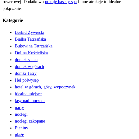
rowerowej. Dodatkowo
pokoje baseny spa
i inne atrakcje to idealne
połączenie.
Kategorie
Beskid Żywiecki
Białka Tatrzańska
Bukowina Tatrzańska
Dolina Kościeliska
domek sauna
domek w górach
domki Tatry
Hel półwysep
hotel w górach, góry, wypoczynek
idealne miejsce
lasy nad morzem
narty
noclegi
noclegi zakopane
Pieniny
plaże