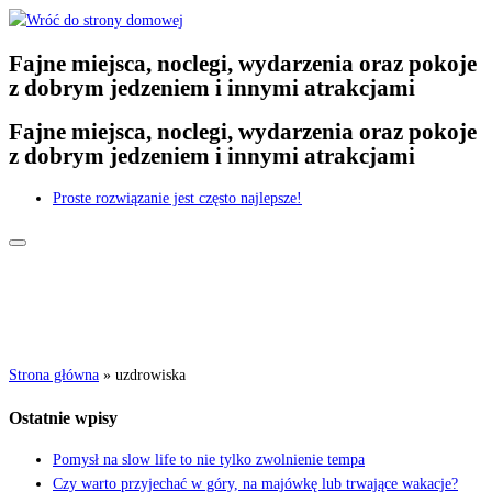
Przejdź
do
Fajne miejsca, noclegi, wydarzenia oraz pokoje
treści
z dobrym jedzeniem i innymi atrakcjami
Fajne miejsca, noclegi, wydarzenia oraz pokoje
z dobrym jedzeniem i innymi atrakcjami
Proste rozwiązanie jest często najlepsze!
Strona główna
»
uzdrowiska
Ostatnie wpisy
Pomysł na slow life to nie tylko zwolnienie tempa
Czy warto przyjechać w góry, na majówkę lub trwające wakacje?