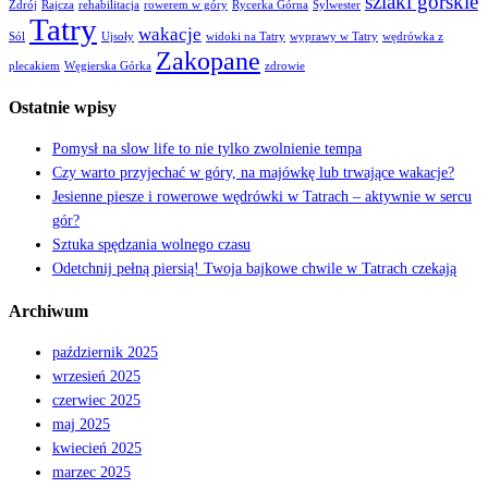
szlaki górskie
Zdrój
Rajcza
rehabilitacja
rowerem w góry
Rycerka Górna
Sylwester
Tatry
wakacje
Sól
Ujsoły
widoki na Tatry
wyprawy w Tatry
wędrówka z
Zakopane
plecakiem
Węgierska Górka
zdrowie
Ostatnie wpisy
Pomysł na slow life to nie tylko zwolnienie tempa
Czy warto przyjechać w góry, na majówkę lub trwające wakacje?
Jesienne piesze i rowerowe wędrówki w Tatrach – aktywnie w sercu
gór?
Sztuka spędzania wolnego czasu
Odetchnij pełną piersią! Twoja bajkowe chwile w Tatrach czekają
Archiwum
październik 2025
wrzesień 2025
czerwiec 2025
maj 2025
kwiecień 2025
marzec 2025