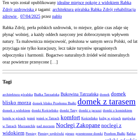
Ten wpis został opublikowany
idealne miejsce
pokoje z widokiem
Rabka
Zdrój
uzdrowiska
z tagami:
architektura góralska
Rabka Zdrój
rehabilitacja
zdrowie
.
07/04/2025
przez
pablo
Rabka Zdrój, perła polskich uzdrowisk, to miejsce, gdzie czas zdaje się
płynąć wolniej, a każdy oddech nasycony jest dobroczynnym wpływem
natury. Ta malownicza miejscowość, położona w samym sercu Polski, od lat
przyciąga nie tylko kuracjuszy, lecz także turystów spragnionych
odpoczynku i harmonii. Bogactwo naturalnych źródeł wód mineralnych
oraz powietrze przesycone […]
Tagi
domek
Bukowina Tatrzańska
architektura góralska
Białka Tatrzańska
domek
domek z tarasem
blisko morza
domek blisko Przełomu Białki
domek z widokiem
domki Kościelisko
domki Tatry
domki z jacuzzi
domki z kominkiem
komfort
hotele w górach
jesień
jesień w Tatrach
Kościelisko
kulig w górach
majówka
Noclegi Zakopane
noclegi z
w Tatrach
Murzasichle
nad morzem
widokiem
Pieniny
Pieniny wędrówki
pieszo
przestronne domki
Przełom Białki
Rabka