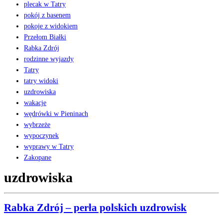
plecak w Tatry
pokój z basenem
pokoje z widokiem
Przełom Białki
Rabka Zdrój
rodzinne wyjazdy
Tatry
tatry widoki
uzdrowiska
wakacje
wędrówki w Pieninach
wybrzeże
wypoczynek
wyprawy w Tatry
Zakopane
uzdrowiska
Rabka Zdrój – perła polskich uzdrowisk