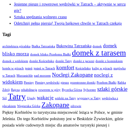
Jesienne piesze i rowerowe wędrówki w Tatrach – aktywnie w sercu
gór?
Sztuka spędzania wolnego czasu
Odetchnij pełną piersią! Twoja bajkowe chwile w Tatrach czekają
Tagi
domek
Bukowina Tatrzańska
architektura góralska
Białka Tatrzańska
domek
domek z tarasem
blisko morza
domek blisko Przełomu Białki
domek z widokiem
domki Kościelisko
domki Tatry
domki z jacuzzi
domki z kominkiem
komfort
hotele w górach
jesień
jesień w Tatrach
Kościelisko
kulig w górach
majówka
Noclegi Zakopane
noclegi z
w Tatrach
Murzasichle
nad morzem
widokiem
Pieniny
Pieniny wędrówki
pieszo
przestronne domki
Przełom Białki
Rabka
szlaki górskie
Zdrój
Rajcza
rehabilitacja
rowerem w góry
Rycerka Górna
Sylwester
Tatry
wakacje
Sól
Ujsoły
widoki na Tatry
wyprawy w Tatry
wędrówka z
Zakopane
plecakiem
Węgierska Górka
zdrowie
Piękny Korbielów to turystyczna miejscowość leżąca w Polsce, w gminie
Jeleśnia. Do tego Korbielów położony jest w Beskidzie Żywieckim, gdzie
posiada wiele cudownych miejsc dla amatorów turystyki pieszej i