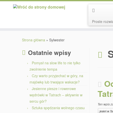
Proste rozwią
Przejdź
do
Strona główna
»
Sylwester
treści
S
Ostatnie wpisy
Pomysł na slow life to nie tylko
zwolnienie tempa
Czy warto przyjechać w góry, na
Od
majówkę lub trwające wakacje?
Jesienne piesze i rowerowe
Tat
wędrówki w Tatrach – aktywnie w
sercu gór?
Ten wpis z
Sztuka spędzania wolnego czasu
jesień w Ta