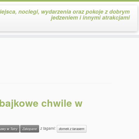
iejsca, noclegi, wydarzenia oraz pokoje z dobrym
jedzeniem i innymi atrakcjami
 bajkowe chwile w
z tagami:
awy w Tatry
Zakopane
domek z tarasem