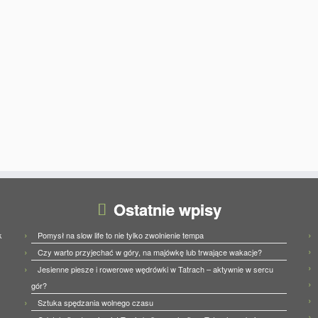
Ostatnie wpisy
Pomysł na slow life to nie tylko zwolnienie tempa
k
Czy warto przyjechać w góry, na majówkę lub trwające wakacje?
Jesienne piesze i rowerowe wędrówki w Tatrach – aktywnie w sercu
gór?
Sztuka spędzania wolnego czasu