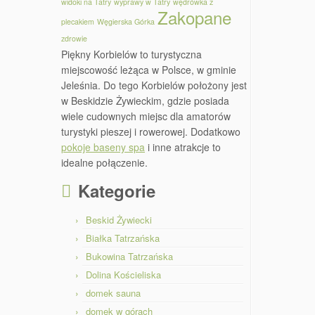
widoki na Tatry
wyprawy w Tatry
wędrówka z
Zakopane
plecakiem
Węgierska Górka
zdrowie
Piękny Korbielów to turystyczna
miejscowość leżąca w Polsce, w gminie
Jeleśnia. Do tego Korbielów położony jest
w Beskidzie Żywieckim, gdzie posiada
wiele cudownych miejsc dla amatorów
turystyki pieszej i rowerowej. Dodatkowo
pokoje baseny spa
i inne atrakcje to
idealne połączenie.
Kategorie
Beskid Żywiecki
Białka Tatrzańska
Bukowina Tatrzańska
Dolina Kościeliska
domek sauna
domek w górach