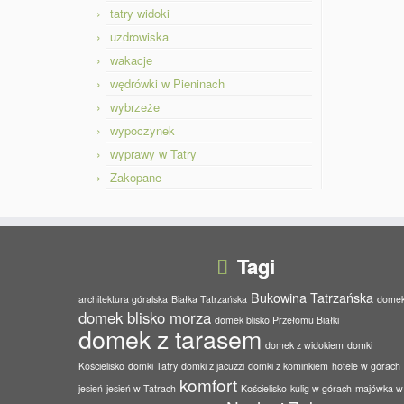
tatry widoki
uzdrowiska
wakacje
wędrówki w Pieninach
wybrzeże
wypoczynek
wyprawy w Tatry
Zakopane
Tagi
Bukowina Tatrzańska
architektura góralska
Białka Tatrzańska
dome
domek blisko morza
domek blisko Przełomu Białki
domek z tarasem
domek z widokiem
domki
Kościelisko
domki Tatry
domki z jacuzzi
domki z kominkiem
hotele w górach
komfort
jesień
jesień w Tatrach
Kościelisko
kulig w górach
majówka w