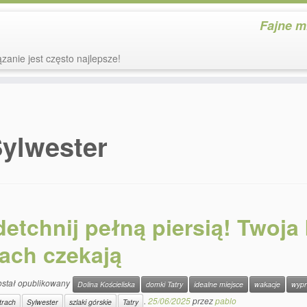
Fajne m
zanie jest często najlepsze!
ylwester
etchnij pełną piersią! Twoja
rach czekają
ostał opublikowany
Dolina Kościeliska
domki Tatry
idealne miejsce
wakacje
wypr
.
25/06/2025
przez
pablo
trach
Sylwester
szlaki górskie
Tatry