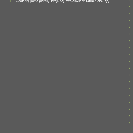
Odetchnij pełną piersią! Twoja bajkowe chwile w Tatrach czekają