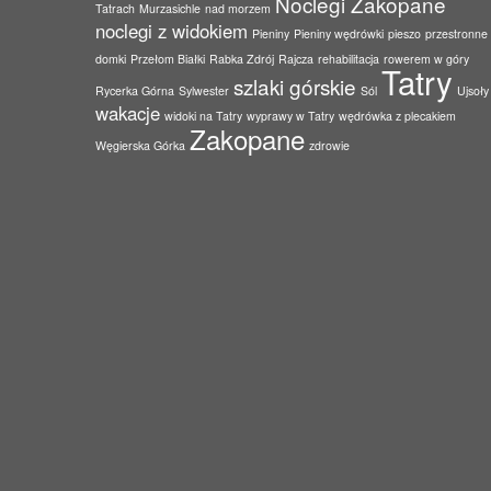
Noclegi Zakopane
Tatrach
Murzasichle
nad morzem
noclegi z widokiem
Pieniny
Pieniny wędrówki
pieszo
przestronne
domki
Przełom Białki
Rabka Zdrój
Rajcza
rehabilitacja
rowerem w góry
Tatry
szlaki górskie
Rycerka Górna
Sylwester
Sól
Ujsoły
wakacje
widoki na Tatry
wyprawy w Tatry
wędrówka z plecakiem
Zakopane
Węgierska Górka
zdrowie