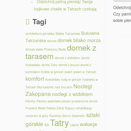
Odetchnij pełną piersią! Twoja
Odetchnij
bajkowe chwile w Tatrach czekają
Czy pamię
Tagi
sobie pie
Bukowina
architektura góralska
Białka Tatrzańska
domek blisko morza
Tatrzańska
domek
domek z
domek blisko Przełomu Białki
tarasem
domek z widokiem
domki
Kościelisko
domki Tatry
domki z jacuzzi
domki z
kominkiem
hotele w górach
jesień
jesień w Tatrach
komfort
Kościelisko
kulig w górach
majówka w
Noclegi
Tatrach
Murzasichle
nad morzem
Zakopane
noclegi z widokiem
Pieniny
Pieniny wędrówki
pieszo
przestronne domki
Przełom Białki
Rabka Zdrój
Rajcza
rehabilitacja
szlaki
rowerem w góry
Rycerka Górna
Sylwester
Tatry
górskie
wakacje
Sól
Ujsoły