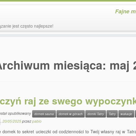
Fajne m
zanie jest często najlepsze!
Archiwum miesiąca:
maj 
czyń raj ze swego wypoczy
ostał opublikowany
domek sauna
domek w górach
domki Tatry
Tatry
wakacje
.
20/05/2025
przez
pablo
domek to sekret ucieczki od codzienności to Twój własny raj w Tatra