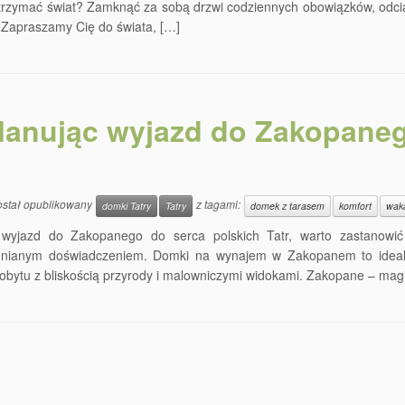
atrzymać świat? Zamknąć za sobą drzwi codziennych obowiązków, odci
. Zapraszamy Cię do świata, […]
lanując wyjazd do Zakopaneg
ostał opublikowany
z tagami:
domki Tatry
Tatry
domek z tarasem
komfort
wak
 wyjazd do Zakopanego do serca polskich Tatr, warto zastanowi
nianym doświadczeniem. Domki na wynajem w Zakopanem to idealne
obytu z bliskością przyrody i malowniczymi widokami. Zakopane – ma