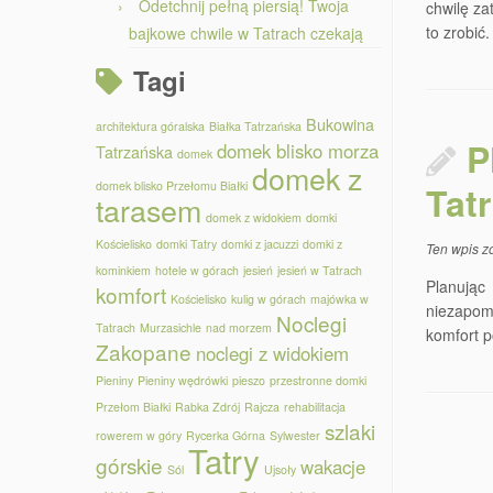
Odetchnij pełną piersią! Twoja
chwilę z
to zrobić
bajkowe chwile w Tatrach czekają
Tagi
Bukowina
architektura góralska
Białka Tatrzańska
P
domek blisko morza
Tatrzańska
domek
domek z
domek blisko Przełomu Białki
Tatr
tarasem
domek z widokiem
domki
Kościelisko
domki Tatry
domki z jacuzzi
domki z
Ten wpis z
kominkiem
hotele w górach
jesień
jesień w Tatrach
Planując
komfort
Kościelisko
kulig w górach
majówka w
niezapom
Noclegi
Tatrach
Murzasichle
nad morzem
komfort p
Zakopane
noclegi z widokiem
Pieniny
Pieniny wędrówki
pieszo
przestronne domki
Przełom Białki
Rabka Zdrój
Rajcza
rehabilitacja
szlaki
rowerem w góry
Rycerka Górna
Sylwester
Tatry
górskie
wakacje
Sól
Ujsoły