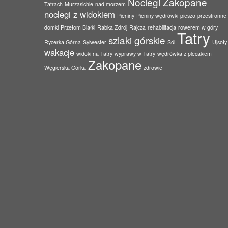
Noclegi Zakopane
Tatrach
Murzasichle
nad morzem
noclegi z widokiem
Pieniny
Pieniny wędrówki
pieszo
przestronne
domki
Przełom Białki
Rabka Zdrój
Rajcza
rehabilitacja
rowerem w góry
Tatry
szlaki górskie
Rycerka Górna
Sylwester
Sól
Ujsoły
wakacje
widoki na Tatry
wyprawy w Tatry
wędrówka z plecakiem
Zakopane
Węgierska Górka
zdrowie