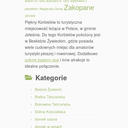
widoki na Tatry
wyprawy w Tatry
wędrówka z
Zakopane
plecakiem
Węgierska Górka
zdrowie
Piękny Korbielów to turystyczna
miejscowość leżąca w Polsce, w gminie
Jeleśnia. Do tego Korbielów położony jest
w Beskidzie Żywieckim, gdzie posiada
wiele cudownych miejsc dla amatorów
turystyki pieszej i rowerowej. Dodatkowo
pokoje baseny spa
i inne atrakcje to
idealne połączenie.
Kategorie
Beskid Żywiecki
Białka Tatrzańska
Bukowina Tatrzańska
Dolina Kościeliska
domek sauna
domek w górach