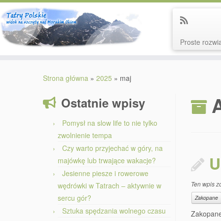
Proste rozwią
Przejdź
do
Strona główna
»
2025
»
maj
treści
Ostatnie wpisy
Pomysł na slow life to nie tylko
zwolnienie tempa
Czy warto przyjechać w góry, na
U
majówkę lub trwające wakacje?
Jesienne piesze i rowerowe
Ten wpis z
wędrówki w Tatrach – aktywnie w
sercu gór?
Zakopane
Sztuka spędzania wolnego czasu
Zakopane 