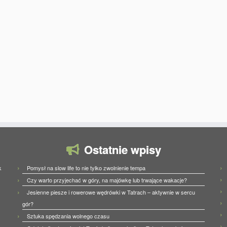
Ostatnie wpisy
Pomysł na slow life to nie tylko zwolnienie tempa
k
Czy warto przyjechać w góry, na majówkę lub trwające wakacje?
Jesienne piesze i rowerowe wędrówki w Tatrach – aktywnie w sercu
gór?
Sztuka spędzania wolnego czasu