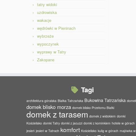
tatry widoki
uzdrowiska
wakacje
wędrówki w Pieninach
wybrzeże
wypoczynek
wyprawy w Tatry
Zakopane
Tagi
Bukowina Tatrzańska
architektura góralska
Białka Tatrzańska
dome
domek blisko morza
domek blisko Przełomu Białki
domek z tarasem
domek z widokiem
domki
Kościelisko
domki Tatry
domki z jacuzzi
domki z kominkiem
hotele w górach
komfort
jesień
jesień w Tatrach
Kościelisko
kulig w górach
majówka w