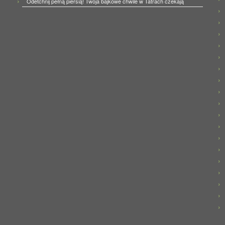
Odetchnij pełną piersią! Twoja bajkowe chwile w Tatrach czekają