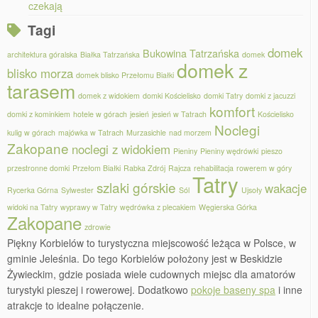
czekają
Tagi
domek
Bukowina Tatrzańska
architektura góralska
Białka Tatrzańska
domek
domek z
blisko morza
domek blisko Przełomu Białki
tarasem
domek z widokiem
domki Kościelisko
domki Tatry
domki z jacuzzi
komfort
domki z kominkiem
hotele w górach
jesień
jesień w Tatrach
Kościelisko
Noclegi
kulig w górach
majówka w Tatrach
Murzasichle
nad morzem
Zakopane
noclegi z widokiem
Pieniny
Pieniny wędrówki
pieszo
przestronne domki
Przełom Białki
Rabka Zdrój
Rajcza
rehabilitacja
rowerem w góry
Tatry
szlaki górskie
wakacje
Rycerka Górna
Sylwester
Sól
Ujsoły
widoki na Tatry
wyprawy w Tatry
wędrówka z plecakiem
Węgierska Górka
Zakopane
zdrowie
Piękny Korbielów to turystyczna miejscowość leżąca w Polsce, w
gminie Jeleśnia. Do tego Korbielów położony jest w Beskidzie
Żywieckim, gdzie posiada wiele cudownych miejsc dla amatorów
turystyki pieszej i rowerowej. Dodatkowo
pokoje baseny spa
i inne
atrakcje to idealne połączenie.