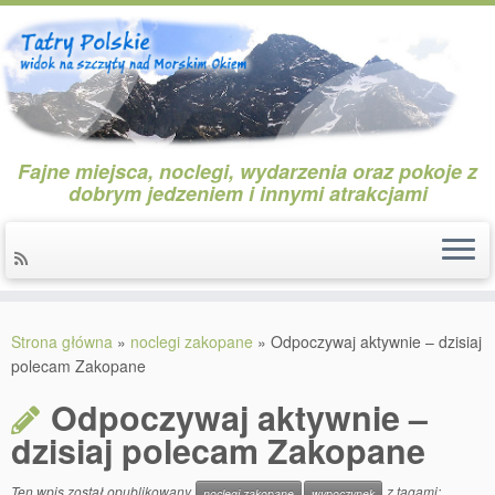
Fajne miejsca, noclegi, wydarzenia oraz pokoje z
dobrym jedzeniem i innymi atrakcjami
Przejdź
do
Strona główna
»
noclegi zakopane
»
Odpoczywaj aktywnie – dzisiaj
treści
polecam Zakopane
Odpoczywaj aktywnie –
dzisiaj polecam Zakopane
Ten wpis został opublikowany
z tagami:
noclegi zakopane
wypoczynek