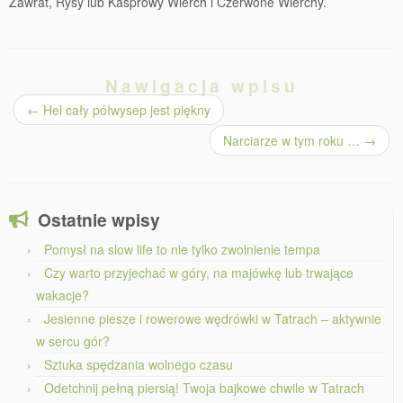
Zawrat, Rysy lub Kasprowy Wierch i Czerwone Wierchy.
Nawigacja wpisu
←
Hel cały półwysep jest piękny
Narciarze w tym roku …
→
Ostatnie wpisy
Pomysł na slow life to nie tylko zwolnienie tempa
Czy warto przyjechać w góry, na majówkę lub trwające
wakacje?
Jesienne piesze i rowerowe wędrówki w Tatrach – aktywnie
w sercu gór?
Sztuka spędzania wolnego czasu
Odetchnij pełną piersią! Twoja bajkowe chwile w Tatrach