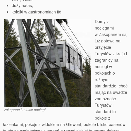
duży hałas,
kolejki w gastronomiach itd.
Domy z
noclegami
w Zakopanem są
już gotowe na
przyjęcie
Turystów z kraju i
zagranicy na
noclegi w
pokojach o
różnym
standardzie, choć
mając na uwadze
zamożność
Turystów i
zakopane kuźnice noclegi
standard to
pokoje z
łazienkami, pokoje z widokiem na Giewont, pokoje blisko basenów
to nie są szaleństwa wymagań a raczej dzisiaj to norma dobrze