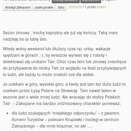
.
20/02/2014
przez
pablo
Noclegi Zakopane
szlaki górskie
Tatry
Sezon zimowy , trochę kapryśny ale już się kończy. Taką mam
nadzieję bo ja lubię lato.
Wtedy wolny weekend lub dłuższy czas np. urlop, wakacje
spędzam w górach ;-), by wreszcie wyrwać się z roboty i
delektować się urokami Tatr. Choć czas letni lub zimowy zniechęca
do przybywania do stolicy Tatr ze względu na ilość przybywających
tu ludzi, ale każdy tu może znaleźć coś dla siebie.
Ja uciekam w góry, wysokie góry. a kiedy jest tam też dużo ludzi to
uciekam przez Łysą Polane na Słowację. Tam nawet latem w
sezonie jest o wiele mniej ludzi. Ale wracając do stolicy Polskich
Tatr – Zakopane ma bardzo zróżnicowany charakter ponieważ;
dla ludzi szukających 'miejskiego odpoczynku’ – z gwarem,
tłumem Turystów – polecam Krupówki i noclegi w centrum
Zakopanego – dla mnie koszmar, no ale …,