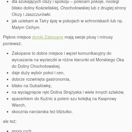
dla szukających ciszy i spokoju – polecam pokoje, noclegi
blisko doliny Kościeliskiej, Chochołowskiej lub z drugiej strony
Olczy i Jaszczurówki.
jak uciekam w Tatry śpię w pokojach w schroniskach lub np.
Małym Cichym.
Piękne miejsce
domki Zakopane
mają swoje plusy i minusy
ponieważ;
Zakopane to dobre miejsce i węzeł komunikacyjny do
wyruszania na wycieczki w różne kierunki od Morskiego Oka
do Doliny Chochołowskiej.
daje duży wybór pokoi i cen,
dobrze rozwinięta gastronomia,
blisko na Gubałówkę,
na wyciągnięcie ręki Dolina Strążyska i wiele innych szlaków,
spacerkiem do Kuźnic a potem szu kolejką na Kasprowy
Wierch,
skocznia narciarska też bliziutko.
ale też;
spory ruch,