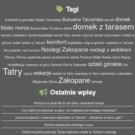
Tagi
domek
Bukowina Tatrzańska
architektura góralska
Białka Tatrzańska
domek
domek z tarasem
blisko morza
domek blisko Przełomu Białki
domek z widokiem
domki Kościelisko
domki Tatry
domki z jacuzzi
domki z kominkiem
hotele w
komfort
górach
jesień
jesień w Tatrach
Kościelisko
kulig w górach
majówka w Tatrach
Noclegi Zakopane
noclegi z widokiem
Murzasichle
nad morzem
Pieniny
Pieniny wędrówki
pieszo
przestronne domki
Przełom Białki
Rabka Zdrój
Rajcza
szlaki górskie
rehabilitacja
rowerem w góry
Rycerka Górna
Sylwester
Sól
Tatry
wakacje
Ujsoły
widoki na Tatry
wyprawy w Tatry
wędrówka z plecakiem
Zakopane
Węgierska Górka
zdrowie
Ostatnie wpisy
Pomysł na slow life to nie tylko zwolnienie tempa
Czy warto przyjechać w góry, na majówkę lub trwające wakacje?
Jesienne piesze i rowerowe wędrówki w Tatrach – aktywnie w sercu gór?
Sztuka spędzania wolnego czasu
Odetchnij pełną piersią! Twoja bajkowe chwile w Tatrach czekają