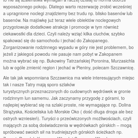
wyposażonego pokoju. Dlatego warto rezerwację zrobić wcześniej
a upragnione noclegi znajdziemy bez trudu np. blisko basenów lub
basenów. Na majówkę już teraz wiele obiektów noclegowych
przygotowuje dodatkowe atrakcje i promocje w tym również
ciekawostki dla dzieci. Czyli należy wziąć kilka ciuchów, szybko
spakować się do samochodu i jechać do Zakopanego.
Zorganizowanie rodzinnego wypadu w góry nie jest problemem, bo
jeżeli z jakiegoś powodu nie pasuje nam pobyt w Zakopanem
można wybrać się np. Bukowiny Tatrzańskiej Poronina, Murzasichla
lub w ogóle zmienić region i jechać w Pieniny, polecam Szczawnicę.
Ale tak jak wspomniana Szczawnica ma wiele interesujących miejsc
tak i nasze Tatry mają sporo szlaków
turystycznych przeznaczonych do cudownych wędrówek w gronie
rodzinnym lun samemu. Jak zaczynamy przygodę z górami, to
najlepiej wybierać się na szlaki proste, nie wymagające np. Dolina
Strążyska, Kościeliska lub Morskie Oko ( dość długa droga ale bez
ostrych wzniesień). Turyści o przećwiczonych możliwościach, czyli
mających za sobą doświadczenia w wędrówkach górskich – mogą
spróbować swoich sił na trudniejszych górskich ścieżkach np.